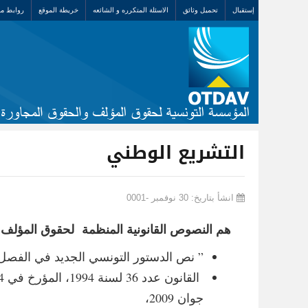
إستقبال
تحميل وثائق
الاسئلة المتكرره و الشائعه
خريطة الموقع
روابط مف
التشريع الوطني
انشأ بتاريخ: 30 نوفمبر -0001
هم النصوص القانونية المنظمة لحقوق المؤلف 
” نص الدستور التونسي الجديد في الفصل 41 ،حيث تنص الفقرة الثانية منه على أن ” الملكية الفكرية مضمو
جوان 2009،