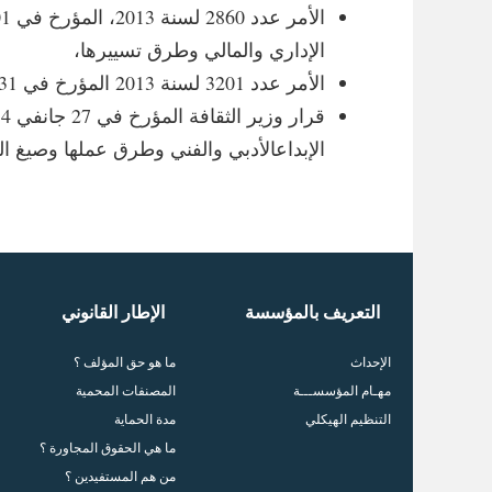
الإداري والمالي وطرق تسييرها،
الأمر عدد 3201 لسنة 2013 المؤرخ في 31 جويلية 2013 المتعلق بضبط شروط وطرق تدخل صندوق التشجيع على الإبداع الأدبي والفني.
الإبداعالأدبي والفني وطرق عملها وصيغ ال
التعريف بالمؤسسة
الإطار القانوني
الإحداث
ما هو حق المؤلف ؟
مهـام المؤسســـة
المصنفات المحمية
التنظيم الهيكلي
مدة الحماية
ما هي الحقوق المجاورة ؟
من هم المستفيدين ؟