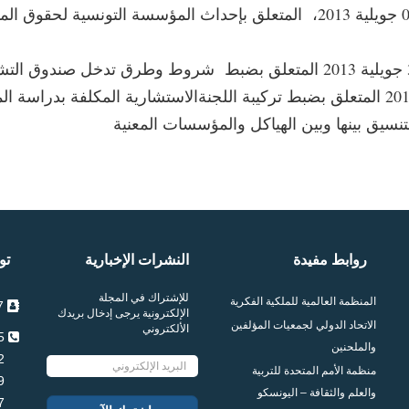
الأمر عدد 2860 لسنة 2013، المؤرخ في 01 جويلية 2013، المتعلق بإحداث الم
قرار وزير الثقافة المؤرخ في 27 جانفي 2014 المتعلق بضبط تركيبة اللجنةالاستشاري
تنسيق بينها وبين الهياكل والمؤسسات المعنية
روابط مفيدة
النشرات الإخبارية
تو
للإشتراك في المجلة
المنظمة العالمية للملكية الفكرية
7 شارع محمد المالكي 1005 العمران تونس
الإلكترونية يرجى إدخال بريدك
الاتحاد الدولي لجمعيات المؤلفين
الألكتروني
115 957 71 216+
والملحنين
102 957 71 216+
منظمة الأمم المتحدة للتربية
109 957 71 216+
والعلم والثقافة – اليونسكو
097 957 71 216+