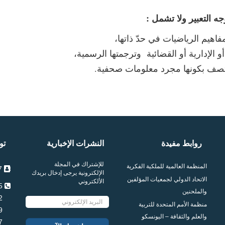
 التعبير ولا تشمل :
فاهيم الرياضيات في حدّ ذاتها،
الإدارية أو القضائية وترجمتها الرسمية،
ي تتصف بكونها مجرد معلومات صحفية.
روابط مفيدة
النشرات الإخبارية
تو
للإشتراك في المجلة
المنظمة العالمية للملكية الفكرية
7 شارع محمد المالكي 1005 العمران تونس
الإلكترونية يرجى إدخال بريدك
الاتحاد الدولي لجمعيات المؤلفين
الألكتروني
115 957 71 216+
والملحنين
102 957 71 216+
منظمة الأمم المتحدة للتربية
109 957 71 216+
والعلم والثقافة – اليونسكو
097 957 71 216+