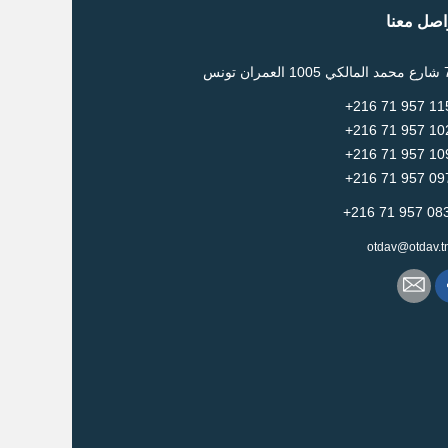
اصل معنا
otdav@otdav.t