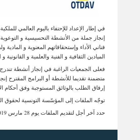
إنجاز جملة من الأنشطة التحسيسية و التوعوية لن
فناني الأداء وإستحقاقاتهم المعنوية و المادية و
الميادين الثقافية و الفنية والعلمية و القانونية 
فعلى الجمعيات الراغبة في إنجاز أنشطة تندرج
متضمنة تقديما للأنشطة أو البرامج المقترح إنجا
إرفاق الطلب بالوثائق المستوجبة وفق أحكام الأمر 5183 المؤرخ في 18 نوفمبر 2013 المتعلق بضبط معايير وإجراءات التمويل العمومي
توجّه الملفات إلى المؤسّسة التونسية لحقوق المؤلف والحقوق المجاورة الك
حدد آخر أجل لتقديم الملفات يوم 28 مارس 2019 على الساعة الخامسة مساء.