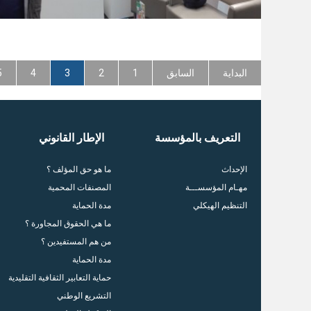
البداية
السابق
1
2
3
4
5
التعريف بالمؤسسة
الإطار القانوني
الإحداث
ما هو حق المؤلف ؟
مهـام المؤسســـة
المصنفات المحمية
التنظيم الهيكلي
مدة الحماية
ما هي الحقوق المجاورة ؟
من هم المستفيدين ؟
مدة الحماية
حماية التعابير الثقافية التقليدية
التشريع الوطني