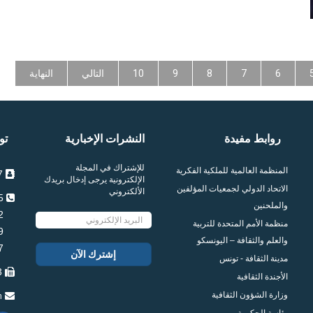
6
7
8
9
10
التالي
النهاية
روابط مفيدة
النشرات الإخبارية
تو
للإشتراك في المجلة
المنظمة العالمية للملكية الفكرية
7 شارع محمد المالكي 1005 العمران تونس
الإلكترونية يرجى إدخال بريدك
الاتحاد الدولي لجمعيات المؤلفين
الألكتروني
115 957 71 216+
والملحنين
102 957 71 216+
منظمة الأمم المتحدة للتربية
109 957 71 216+
والعلم والثقافة – اليونسكو
097 957 71 216+
مدينة الثقافة - تونس
083 957 71 216+
الأجندة الثقافية
وزارة الشؤون الثقافية
n
رئاسة الحكومة