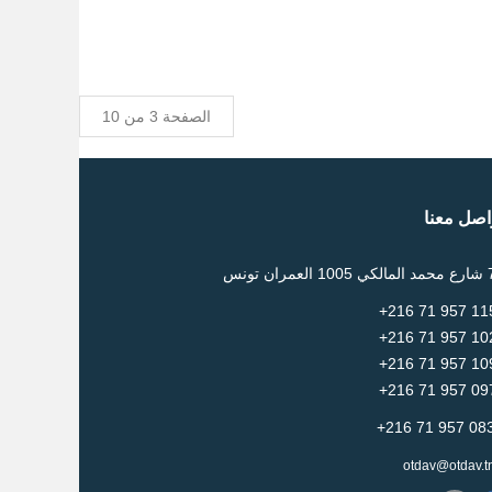
الصفحة 3 من 10
اصل معنا
otdav@otdav.t