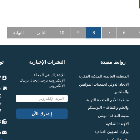
6
7
8
9
10
التالي
النهاية
روابط مفيدة
النشرات الإخبارية
تو
للإشتراك في المجلة
المنظمة العالمية للملكية الفكرية
7 شارع محمد المالكي 1005 العمران تونس
الإلكترونية يرجى إدخال بريدك
الاتحاد الدولي لجمعيات المؤلفين
الألكتروني
115 957 71 216+
والملحنين
102 957 71 216+
منظمة الأمم المتحدة للتربية
109 957 71 216+
والعلم والثقافة – اليونسكو
097 957 71 216+
مدينة الثقافة - تونس
083 957 71 216+
الأجندة الثقافية
وزارة الشؤون الثقافية
n
رئاسة الحكومة