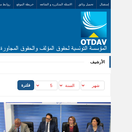
إستقبال
تحميل وثائق
الاسئلة المتكرره و الشائعه
خريطة الموقع
روابط مف
الأرشيف
فلترة