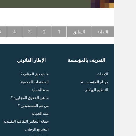
البداية
السابق
1
2
3
4
5
التعريف بالمؤسسة
الإطار القانوني
الإحداث
ما هو حق المؤلف ؟
مهـام المؤسســـة
المصنفات المحمية
التنظيم الهيكلي
مدة الحماية
ما هي الحقوق المجاورة ؟
من هم المستفيدين ؟
مدة الحماية
حماية التعابير الثقافية التقليدية
التشريع الوطني