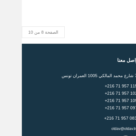
الصفحة 8 من 10
اصل معنا
otdav@otdav.t