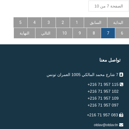
الصفحة 7 من 10
البداية
السابق
1
2
3
4
5
6
7
8
9
10
التالي
النهاية
تواصل معنا
7 شارع محمد المالكي 1005 العمران تونس
115 957 71 216+
102 957 71 216+
109 957 71 216+
097 957 71 216+
083 957 71 216+
otdav@otdav.tn