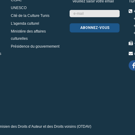
CISAC
Tun
veuillez saisir votre email
UNESCO
+
Cité de la Culture Tunis
+2
L'agenda culturel
+2
Ministère des affaires
+2
culturelles
Présidence du gouvernement
s
nisien des Droits d’Auteur et des Droits voisins (OTDAV)