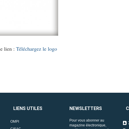
e lien :
Téléchargez le logo
LIENS UTILES
NEWSLETTERS
C
Pour vous abonner au
OMPI
7
magazine électronique,