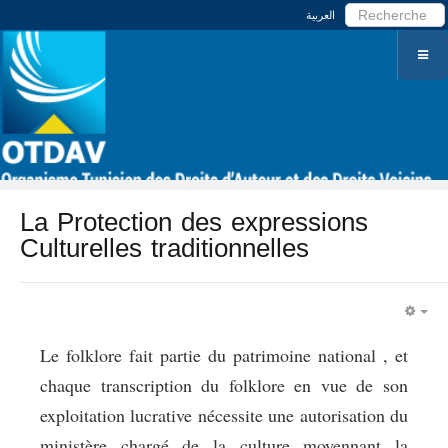
العربية
La Protection des expressions
Culturelles traditionnelles
EM
Le folklore fait partie du patrimoine national , et
chaque transcription du folklore en vue de son
exploitation lucrative nécessite une autorisation du
ministère chargé de la culture moyennant la