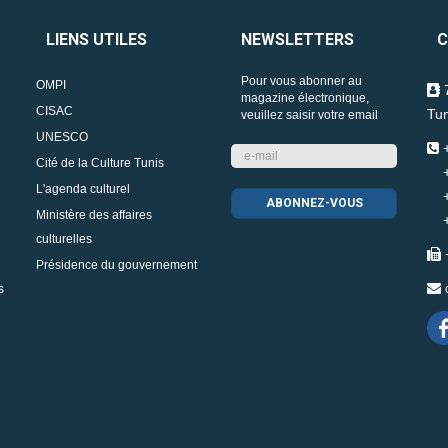
LIENS UTILES
NEWSLETTERS
C
Pour vous abonner au
OMPI
7
magazine électronique,
CISAC
Tun
veuillez saisir votre email
UNESCO
+
Cité de la Culture Tunis
+2
L'agenda culturel
+2
Ministère des affaires
+2
culturelles
Présidence du gouvernement
s